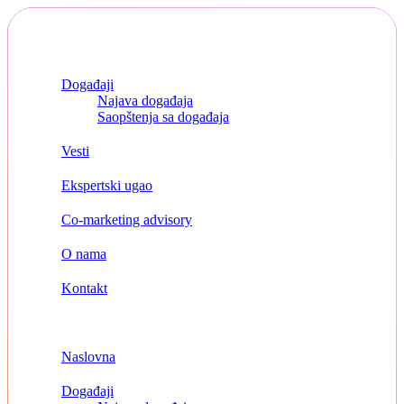
Skip
to
content
Naslovna
Događaji
Najava događaja
Saopštenja sa događaja
Vesti
Ekspertski ugao
Co-marketing advisory
O nama
Kontakt
Menu
Naslovna
Događaji