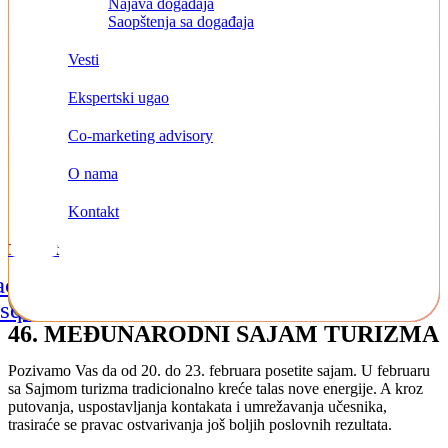
Najava događaja
Saopštenja sa događaja
Vesti
Ekspertski ugao
Co-marketing advisory
O nama
Kontakt
Kontakt
acebook-
Instagram
Linkedin
square
46. MEĐUNARODNI SAJAM TURIZMA
Pozivamo Vas da od 20. do 23. februara posetite sajam. U februaru
sa Sajmom turizma tradicionalno kreće talas nove energije. A kroz
putovanja, uspostavljanja kontakata i umrežavanja učesnika,
trasiraće se pravac ostvarivanja još boljih poslovnih rezultata.