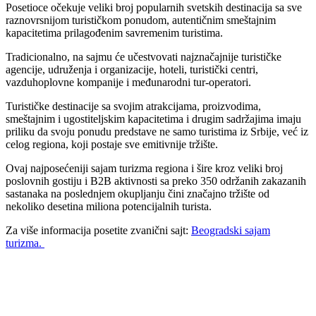
Posetioce očekuje veliki broj popularnih svetskih destinacija sa sve
raznovrsnijom turističkom ponudom, autentičnim smeštajnim
kapacitetima prilagođenim savremenim turistima.
Tradicionalno, na sajmu će učestvovati najznačajnije turističke
agencije, udruženja i organizacije, hoteli, turistički centri,
vazduhoplovne kompanije i međunarodni tur-operatori.
Turističke destinacije sa svojim atrakcijama, proizvodima,
smeštajnim i ugostiteljskim kapacitetima i drugim sadržajima imaju
priliku da svoju ponudu predstave ne samo turistima iz Srbije, već iz
celog regiona, koji postaje sve emitivnije tržište.
Ovaj najposećeniji sajam turizma regiona i šire kroz veliki broj
poslovnih gostiju i B2B aktivnosti sa preko 350 održanih zakazanih
sastanaka na poslednjem okupljanju čini značajno tržište od
nekoliko desetina miliona potencijalnih turista.
Za više informacija posetite zvanični sajt:
Beogradski sajam
turizma.