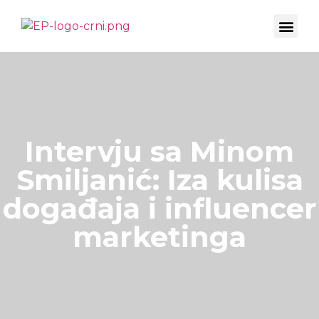
EKSPERTSKI UGAO
CO-MARKETING ADVISORY
Intervju sa Minom
Smiljanić: Iza kulisa
događaja i influencer
marketinga