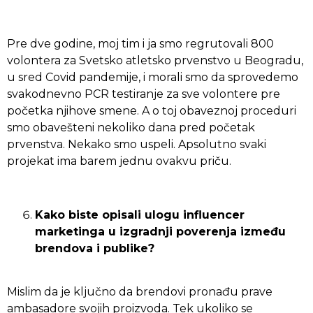
Pre dve godine, moj tim i ja smo regrutovali 800
volontera za Svetsko atletsko prvenstvo u Beogradu,
u sred Covid pandemije, i morali smo da sprovedemo
svakodnevno PCR testiranje za sve volontere pre
početka njihove smene. A o toj obaveznoj proceduri
smo obavešteni nekoliko dana pred početak
prvenstva. Nekako smo uspeli. Apsolutno svaki
projekat ima barem jednu ovakvu priču.
Kako biste opisali ulogu influencer
marketinga u izgradnji poverenja između
brendova i publike?
Mislim da je ključno da brendovi pronađu prave
ambasadore svojih proizvoda. Tek ukoliko se