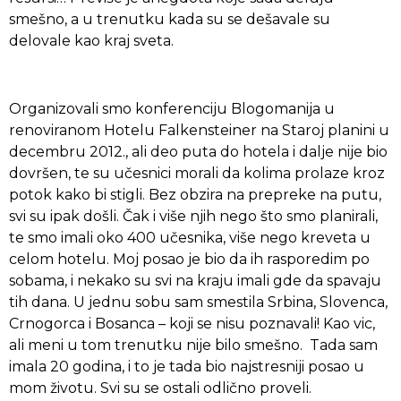
smešno, a u trenutku kada su se dešavale su
delovale kao kraj sveta.
Organizovali smo konferenciju Blogomanija u
renoviranom Hotelu Falkensteiner na Staroj planini u
decembru 2012., ali deo puta do hotela i dalje nije bio
dovršen, te su učesnici morali da kolima prolaze kroz
potok kako bi stigli. Bez obzira na prepreke na putu,
svi su ipak došli. Čak i više njih nego što smo planirali,
te smo imali oko 400 učesnika, više nego kreveta u
celom hotelu. Moj posao je bio da ih rasporedim po
sobama, i nekako su svi na kraju imali gde da spavaju
tih dana. U jednu sobu sam smestila Srbina, Slovenca,
Crnogorca i Bosanca – koji se nisu poznavali! Kao vic,
ali meni u tom trenutku nije bilo smešno. Tada sam
imala 20 godina, i to je tada bio najstresniji posao u
mom životu. Svi su se ostali odlično proveli.