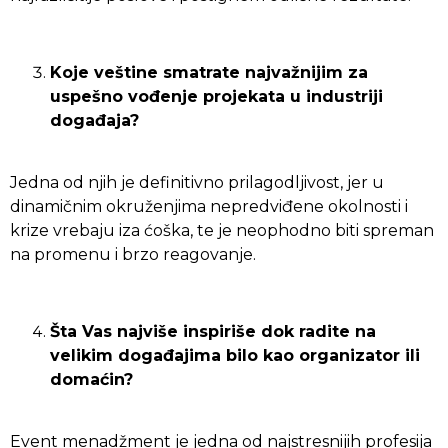
Koje veštine smatrate najvažnijim za
uspešno vođenje projekata u industriji
događaja?
Jedna od njih je definitivno prilagodljivost, jer u
dinamičnim okruženjima nepredviđene okolnosti i
krize vrebaju iza ćoška, te je neophodno biti spreman
na promenu i brzo reagovanje.
Šta Vas najviše inspiriše dok radite na
velikim događajima bilo kao organizator ili
domaćin?
Event menadžment je jedna od najstresnijih profesija