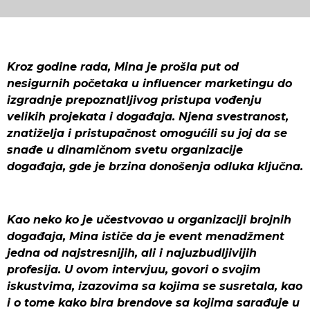
Kroz godine rada, Mina je prošla put od
nesigurnih početaka u influencer marketingu do
izgradnje prepoznatljivog pristupa vođenju
velikih projekata i događaja. Njena svestranost,
znatiželja i pristupačnost omogućili su joj da se
snađe u dinamičnom svetu organizacije
događaja, gde je brzina donošenja odluka ključna.
Kao neko ko je učestvovao u organizaciji brojnih
događaja, Mina ističe da je event menadžment
jedna od najstresnijih, ali i najuzbudljivijih
profesija. U ovom intervjuu, govori o svojim
iskustvima, izazovima sa kojima se susretala, kao
i o tome kako bira brendove sa kojima sarađuje u