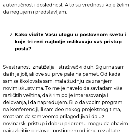
autentičnost i doslednost. A to su vrednosti koje želim
da negujem i predstavljam.
Kako vidite Vašu ulogu u poslovnom svetu i
koje tri reči najbolje oslikavaju vaš pristup
poslu?
Svestranost, znatiželja i istraživački duh. Sigurna sam
da ih je još, ali ove su prve pale na pamet. Od kada
sam se školovala sam imala žudnju za znanjem i
novim iskustvima. To me je navelo da savladam više
različitih veština, da širim polje interesovanja i
delovanja, i da napredujem. Bilo da vodim program
na konferenciji, ili sam deo nekog projektnog tima,
smatram da sam veoma prilagodljiva i da uz
novinarski pristup i dobru pripremu mogu da obavim
najrazličitije poslove i postignem odlične rezultate.