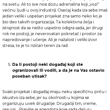
na svetu. Ali to sve nosi dozu adrenalina koji „vozi“
većinu ljudi u ovoj industriji. Osećaj kada iza sebe imaš
jedan veliki i uspešan projekat zna samo neko ko je
bio deo takvih organizacija. Ta kolektivna želja i
istrajnost da se nešto uspešno odigra sada, jer drugi
rok ne postoji, je neverovatan pokretač i prostor za
napredovanje i učenje. Ali je nažalost i veliki izvor
stresa, te je to rizičan teren za rad.
Da li postoji neki događaj koji ste
ogranizovali ili vodili, a da je na Vas ostavio
poseban utisak?
Svaki projekat i događaj imaju neku specifičnu priču i
iskustvo iza sebe, jer su okolnosti u kojima se
organizuju uvek drugačije. Drugačiji tim, vreme,
resursi… Previše je anegdota koje sada deluju