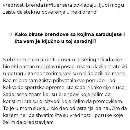
vrednosti brenda i influensera poklapaju, ljudi mogu
zaista da steknu poverenje u neki brend.
Kako birate brendove sa kojima sarađujete i
šta vam je ključno u toj saradnji?
S obzirom na to da influenser marketing nikada nije
bio niti postao moj glavni posao, nisam ulazila strateški
u potragu za sponzorima, već su oni dolazili do mene.
Kao mlađa sam zaista prihvatala sve ponude – od
keksa do sportske opreme, što sada nikako nije slučaj.
Sada jasno znam koji su brendovi koje želim da
koristim i šta su proizvodi koje želim da promovišem.
To je u mom slučaju bio deo odrastanja, da naučim da
kažem ne i da shvatim šta su vrednosti i poruke koje
želim da predstavljam.