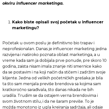
okviru influencer marketinga.
Kako biste opisali svoj početak u influencer
marketingu?
Početak u ovom poslu je definitivno bio trapav i
neprofesionalan. Danas je influencer marketing jedna
razvijena i naširoko poznata oblast marketinga, a u
vreme kada sam ja dobijala prve ponude, pre skoro 10
godina, zaista nisam imala znanje niti smernice kako
da se postavim i na koji način da stičem i zadržim svoje
klijente. Jedna od velikih početničkih grešaka je bila
ta što sam menjala previše brendova sa kojima sam
kratkoročno sarađivala, što danas nikada ne bih
uradila. Trudim se da ostajem verna brendovima i
svom životnom stilu, i da ne šaram previše. To je
možda monotono iz ugla kreiranja sadržaja, ali odaje