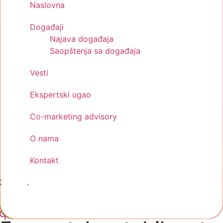
Naslovna
Događaji
Najava događaja
Saopštenja sa događaja
Vesti
Ekspertski ugao
Co-marketing advisory
O nama
Kontakt
Kontakt
cebook-
Instagram
Linkedin
quare