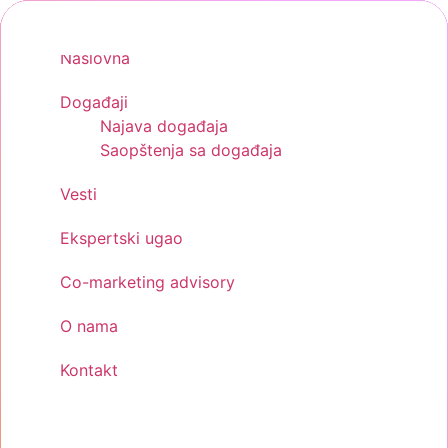
Skip
to
Naslovna
content
Događaji
Najava događaja
Saopštenja sa događaja
Vesti
Ekspertski ugao
Co-marketing advisory
O nama
Kontakt
Menu