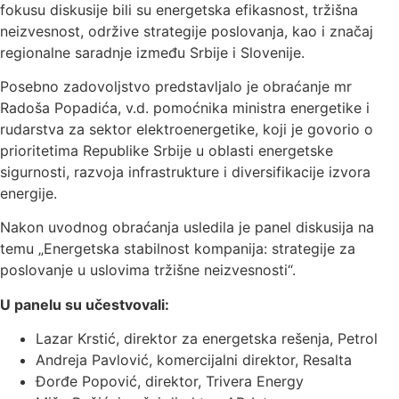
fokusu diskusije bili su energetska efikasnost, tržišna
neizvesnost, održive strategije poslovanja, kao i značaj
regionalne saradnje između Srbije i Slovenije.
Posebno zadovoljstvo predstavljalo je obraćanje mr
Radoša Popadića, v.d. pomoćnika ministra energetike i
rudarstva za sektor elektroenergetike, koji je govorio o
prioritetima Republike Srbije u oblasti energetske
sigurnosti, razvoja infrastrukture i diversifikacije izvora
energije.
Nakon uvodnog obraćanja usledila je panel diskusija na
temu „Energetska stabilnost kompanija: strategije za
poslovanje u uslovima tržišne neizvesnosti“.
U panelu su učestvovali:
Lazar Krstić, direktor za energetska rešenja, Petrol
Andreja Pavlović, komercijalni direktor, Resalta
Đorđe Popović, direktor, Trivera Energy