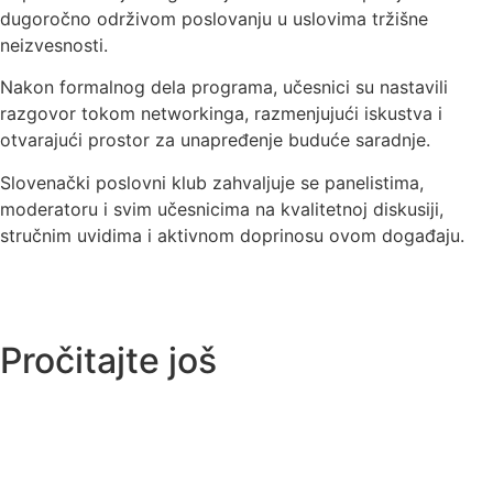
dugoročno održivom poslovanju u uslovima tržišne
neizvesnosti.
Nakon formalnog dela programa, učesnici su nastavili
razgovor tokom networkinga, razmenjujući iskustva i
otvarajući prostor za unapređenje buduće saradnje.
Slovenački poslovni klub zahvaljuje se panelistima,
moderatoru i svim učesnicima na kvalitetnoj diskusiji,
stručnim uvidima i aktivnom doprinosu ovom događaju.
Pročitajte još