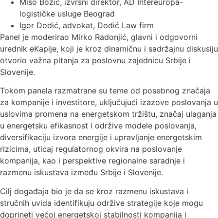
Mišo Božić, izvršni direktor, AD Intereuropa-
logističke usluge Beograd
Igor Dodić, advokat, Dodić Law firm
Panel je moderirao Mirko Radonjić, glavni i odgovorni
urednik eKapije, koji je kroz dinamičnu i sadržajnu diskusiju
otvorio važna pitanja za poslovnu zajednicu Srbije i
Slovenije.
Tokom panela razmatrane su teme od posebnog značaja
za kompanije i investitore, uključujući izazove poslovanja u
uslovima promena na energetskom tržištu, značaj ulaganja
u energetsku efikasnost i održive modele poslovanja,
diversifikaciju izvora energije i upravljanje energetskim
rizicima, uticaj regulatornog okvira na poslovanje
kompanija, kao i perspektive regionalne saradnje i
razmenu iskustava između Srbije i Slovenije.
Cilj događaja bio je da se kroz razmenu iskustava i
stručnih uvida identifikuju održive strategije koje mogu
doprineti većoj energetskoj stabilnosti kompanija i