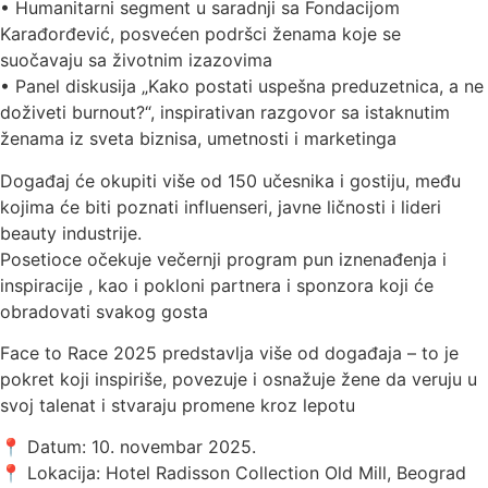
• Humanitarni segment u saradnji sa Fondacijom
Karađorđević, posvećen podršci ženama koje se
suočavaju sa životnim izazovima
• Panel diskusija „Kako postati uspešna preduzetnica, a ne
doživeti burnout?“, inspirativan razgovor sa istaknutim
ženama iz sveta biznisa, umetnosti i marketinga
Događaj će okupiti više od 150 učesnika i gostiju, među
kojima će biti poznati influenseri, javne ličnosti i lideri
beauty industrije.
Posetioce očekuje večernji program pun iznenađenja i
inspiracije , kao i pokloni partnera i sponzora koji će
obradovati svakog gosta
Face to Race 2025 predstavlja više od događaja – to je
pokret koji inspiriše, povezuje i osnažuje žene da veruju u
svoj talenat i stvaraju promene kroz lepotu
📍 Datum: 10. novembar 2025.
📍 Lokacija: Hotel Radisson Collection Old Mill, Beograd