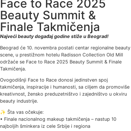
Face to Race 2025
Beauty Summit &
Finale Takmičenja
Najveći beauty događaj godine stiže u Beograd!
Beograd će 10. novembra postati centar regionalne beauty
scene, u prestižnom hotelu Radisson Collection Old Mill
održaće se Face to Race 2025 Beauty Summit & Finale
Takmičenja.
Ovogodišnji Face to Race donosi jedinstven spoj
takmičenja, inspiracije i humanosti, sa ciljem da promoviše
kreativnost, žensko preduzetništvo i zajedništvo u okviru
beauty industrije.
✨ Šta vas očekuje:
• Finale nacionalnog makeup takmičenja – nastup 10
najboljih šminkera iz cele Srbije i regiona