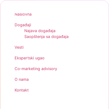
Skip
to
Naslovna
content
Događaji
Najava događaja
Saopštenja sa događaja
Vesti
Ekspertski ugao
Co-marketing advisory
O nama
Kontakt
Menu