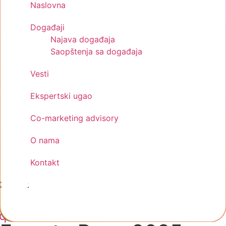
Naslovna
Događaji
Najava događaja
Saopštenja sa događaja
Vesti
Ekspertski ugao
Co-marketing advisory
O nama
Kontakt
Kontakt
cebook-
Instagram
Linkedin
quare