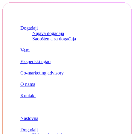
Skip
to
content
Naslovna
Događaji
Najava događaja
Saopštenja sa događaja
Vesti
Ekspertski ugao
Co-marketing advisory
O nama
Kontakt
Menu
Naslovna
Događaji