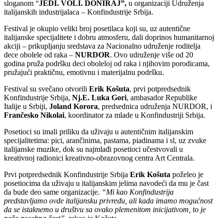
sloganom “
JEDI. VOLI. DONIRAJ”,
u organizaciji Udruženja
italijanskih industrijalaca – Konfindustrije Srbija.
Festival je okupio veliki broj posetilaca koji su, uz autentične
italijanske specijalitete i dobru atmosferu, dali doprinos humanitarnoj
akciji – prikupljanju sredstava za Nacionalno udruženje roditelja
dece obolele od raka –
NURDOR
. Ovo udruženje više od 20
godina pruža podršku deci oboleloj od raka i njihovim porodicama,
pružajući praktičnu, emotivnu i materijalnu podršku.
Festival su svečano otvorili
Erik Košuta
, prvi potpredsednik
Konfindustrije Srbija,
Nj.E. Luka Gori
, ambasador Republike
Italije u Srbiji,
Joland Korora
, predsednica udruženja NURDOR, i
Frančesko Nikolai
, koordinator za mlade u Konfindustriji Srbija.
Posetioci su imali priliku da uživaju u autentičnim italijanskim
specijalitetima: pici, arančinima, pastama, piadinama i sl, uz zvuke
italijanske muzike, dok su najmlađi posetioci učestvovali u
kreativnoj radionici kreativno-obrazovnog centra Art Centrala.
Prvi potpredsednik Konfindustrije Srbija
Erik Košuta
poželeo je
posetiocima da uživaju u italijanskim jelima navodeći da mu je čast
da bude deo same organizacije.
“Mi kao Konfindustrija
predstavljamo ovde italijansku privredu, ali kada imamo mogućnost
da se istaknemo u društvu sa ovako plemenitom inicijativom, to je