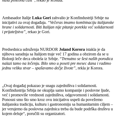
naša posebna čast”
, rekao je Košuta.
Ambasador Italije
Luka Gori
zahvalio je Konfindustriji Srbije na
inicijativi za ovaj događaja.
“Večeras imamo kombinaciju italijanske
hrane i solidarnosti. Biti Italijan nije pitanje porekla već solidarnosti
i prijateljstva”,
rekao je Gori.
Predsednica udruženja NURDOR
Joland Korora
istakla je da
njihova saradnja sa Italijom traje već 17 godina a obzirom da se u
Bolonji leče deca obolela iz Srbije. “
Trenutno se šest naših porodica
nalazi tamo na lečenju. Bilo smo u poseti pre mesec dana i radimo
jednu veliku stvar – spašavamo dečje živote”
, rekla je Korora.
„Ovaj događaj pokazao je snagu zajedništva i solidarnosti.
Konfindustrija Srbija ne okuplja samo kompanije i poslovne ljude,
već i promoviše vrednosti zajedništva, odgovornosti i solidarnosti.
Ponosni smo što smo kroz ovu inicijativu uspeli da povežemo
italijansku tradiciju, kulturu i gastronomiju sa humanitarnim ciljem –
jer verujemo da poslovna zajednica treba da bude podrška društvu u
kojem deluje“, poručili su organizatori.