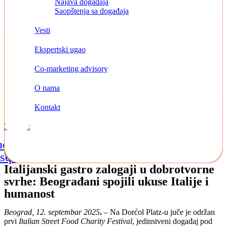
Najava događaja
Saopštenja sa događaja
Vesti
Ekspertski ugao
Co-marketing advisory
O nama
Kontakt
Kontakt
acebook-
Instagram
Linkedin
square
Italijanski gastro zalogaji u dobrotvorne
svrhe: Beograđani spojili ukuse Italije i
humanost
Beograd, 12. septembar 2025
.
– Na Dorćol Platz-u juče je održan
prvi
Italian Street Food Charity Festival
, jedinstveni događaj pod