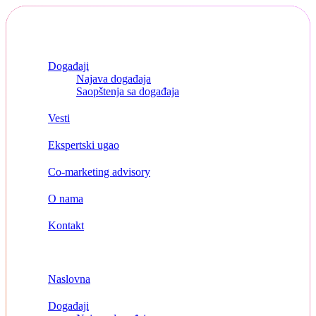
Skip
to
content
Naslovna
Događaji
Najava događaja
Saopštenja sa događaja
Vesti
Ekspertski ugao
Co-marketing advisory
O nama
Kontakt
Menu
Naslovna
Događaji