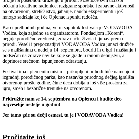
Srbije na posebnom druženju u prirodi. Posetioce svih uzrasta
očekuju kreativne radionice, razigrane sportske i zabavne aktivnosti
na otvorenom, streličarstvo, jahanje, naučni eksperimenti i još
mnogo sadržaja koji će Oplenac ispuniti radošću.
Kao i prethodnih godina, verni saputnik festivala je VODAVODA
Vodica, koja zajedno sa organizatorom, Fondacijom „Koreni“,
neguje porodične vrednosti, zdrav način života i ljubav prema
prirodi. Veseli i prepoznatljivi VODAVODA Vodica junaci družiće
se s mališanima u nedelju 14. septembra, bodriti ih u igri i maštanju i
podsećati na zdrave navike koje se grade u ranom detinjstvu, a
doprinose srećnom, ispunjenom odrastanju.
Festival ima i plemenitu misiju – prikupljeni prihodi biće namenjeni
izgradnji porodičnog parka, kao nastavka prirodnog dečjeg igrališta
otvorenog prošle godine, čime deca dobijaju još više prostora za
igru, smeh i bezbrižne trenutke na otvorenom.
Pridružite nam se 14. septembra na Oplencu i budite deo
najveselije nedelje u godini!
Jer tamo gde su dečji osmesi, tu je i VODAVODA Vodica!
Pročitajte još