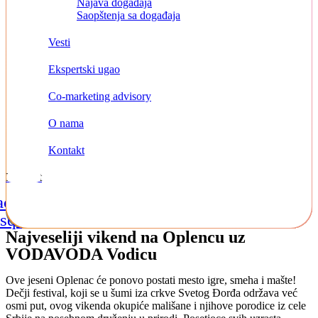
Najava događaja
Saopštenja sa događaja
Vesti
Ekspertski ugao
Co-marketing advisory
O nama
Kontakt
Kontakt
acebook-
Instagram
Linkedin
square
Najveseliji vikend na Oplencu uz
VODAVODA Vodicu
Ove jeseni Oplenac će ponovo postati mesto igre, smeha i mašte!
Dečji festival, koji se u šumi iza crkve Svetog Đorđa održava već
osmi put, ovog vikenda okupiće mališane i njihove porodice iz cele