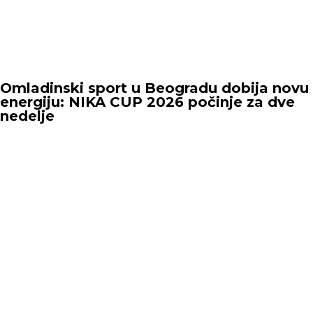
Omladinski sport u Beogradu dobija novu
energiju: NIKA CUP 2026 počinje za dve
nedelje