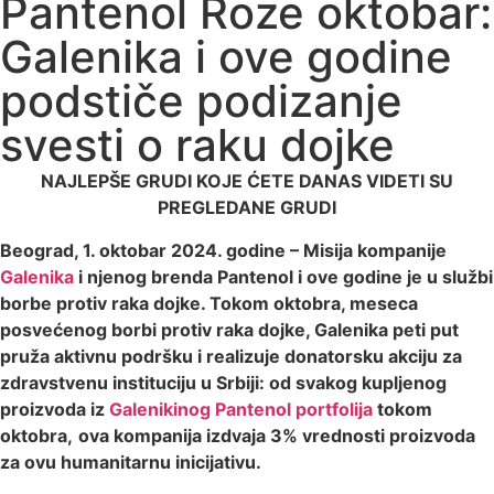
Pantenol Roze oktobar:
Galenika i ove godine
podstiče podizanje
svesti o raku dojke
NAJLEPŠE GRUDI KOJE ĆETE DANAS VIDETI SU
PREGLEDANE GRUDI
Beograd, 1. oktobar 2024. godine – Misija kompanije
Galenika
i njenog brenda Pantenol i ove godine je u službi
borbe protiv raka dojke. Tokom oktobra, meseca
posvećenog borbi protiv raka dojke, Galenika peti put
pruža aktivnu podršku i realizuje donatorsku akciju za
zdravstvenu instituciju u Srbiji: od svakog kupljenog
proizvoda iz
Galenikinog Pantenol portfolija
tokom
oktobra,
ova kompanija izdvaja 3% vrednosti proizvoda
za ovu humanitarnu inicijativu.