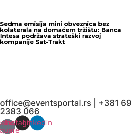
Sedma emisija mini obveznica bez
kolaterala na domaćem tržištu: Banca
Intesa podržava strateški razvoj
kompanije Sat-Trakt
office@eventsportal.rs
|
+381 69
2383 066
cebook-
Instagram
Linkedin
quare