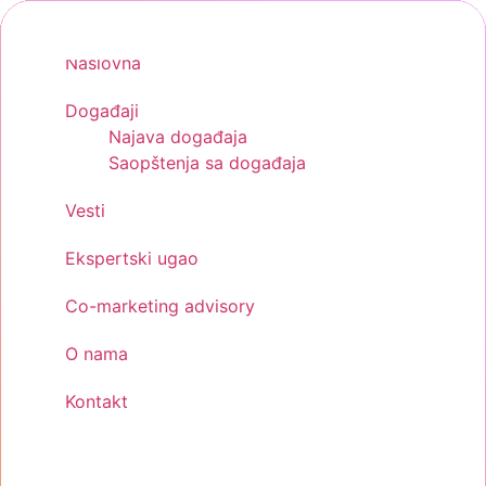
Skip
to
Naslovna
content
Događaji
Najava događaja
Saopštenja sa događaja
Vesti
Ekspertski ugao
Co-marketing advisory
O nama
Kontakt
Menu