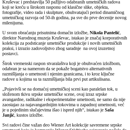
Kruševac i predstavilja 50 pažljivo odabranih umetničkih radova
koji se kreću u širokom rasponu od klasične slike, objekta,
fotografije, video rada i skulpture, obuhvatajući period dinamičnog
umetničkog razvoja od 50-ih godina, pa sve do prve decenije novog
milenijuma.
U svom obraćanju prisutnima domaćin izložbe,
Nikola Pantelić
,
direktor Narodnog muzeja Kruševac, istakao je značaj korporativnih
kolekcija za podsticanje umetničke produkcije i novih umetničkih
praksi, i izrazio zadovoljstvo zbog saradnje na ovoj izuzetnoj
postavci.
Širok vremenski raspon stvaralaštva koji je obuhvaćen izložbom,
odabran je sa namerom da se pokaže bogatstvo alternativnih
razmišljanja o umetnosti i njenim granicama, i to kroz ključne
radove u kojima su ta razmišljanja bila prvi put artikulisana.
„Pojavivši se na domaćoj umetničkoj sceni kao paralelan tok, u
složenom tkivu srpske umetničke scene, ovaj izraz srpske
avangardne, radikalne i eksperimentalne umetnosti, ne samo da nije
zaostajao za najavangardnijim tokovima u zapadnoj umetnosti, već
je u pojedinim slučajevima išao i ispred njih“, istakao je
Saša
Janjić
, kustos izložbe.
Svi radovi čine važan deo Wiener Art kolekcije savremene srpske