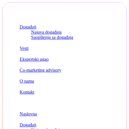
Skip
to
content
Naslovna
Događaji
Najava događaja
Saopštenja sa događaja
Vesti
Ekspertski ugao
Co-marketing advisory
O nama
Kontakt
Menu
Naslovna
Događaji