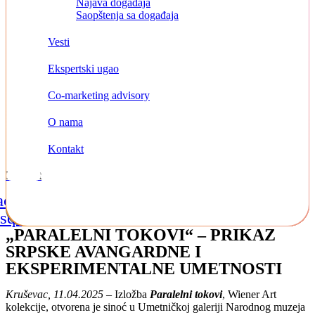
Najava događaja
Saopštenja sa događaja
Vesti
Ekspertski ugao
Co-marketing advisory
O nama
Kontakt
Kontakt
acebook-
Instagram
Linkedin
square
„PARALELNI TOKOVI“ – PRIKAZ
SRPSKE AVANGARDNE I
EKSPERIMENTALNE UMETNOSTI
Kruševac, 11.04.2025
– Izložba
Paralelni tokovi
, Wiener Art
kolekcije, otvorena je sinoć u Umetničkoj galeriji Narodnog muzeja