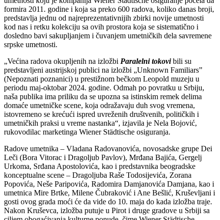
umetnosti koju je kompanija Wiener Städtische osiguranje počela da
formira 2011. godine i koja sa preko 600 radova, koliko danas broji,
predstavlja jednu od najreprezentativnijih zbirki novije umetnosti
kod nas i retku kolekciju sa ovih prostora koja se sistematično i
dosledno bavi sakupljanjem i čuvanjem umetničkih dela savremene
srpske umetnosti.
„Većina radova okupljenih na izložbi
Paralelni tokovi
bili su
predstavljeni austrijskoj publici na izložbi „Unknown Familiars”
(Nepoznati poznanici) u prestižnom bečkom Leopold muzeju u
periodu maj-oktobar 2024. godine. Odmah po povratku u Srbiju,
naša publika ima priliku da se upozna sa istinskim remek delima
domaće umetničke scene, koja odražavaju duh svog vremena,
istovremeno se krećući ispred uvreženih društvenih, političkih i
umetničkih praksi u vreme nastanka“, izjavila je Nela Bojović,
rukovodilac marketinga Wiener Städtische osiguranja.
Radove umetnika – Vladana Radovanovića, novosadske grupe Dei
Leči (Bora Vitorac i Dragoljub Pavlov), Mrđana Bajića, Gergelj
Urkoma, Srđana Apostolovića, kao i predstavnika beogradske
konceptualne scene – Dragoljuba Raše Todosijevića, Zorana
Popovića, Neše Paripovića, Radomira Damjanovića Damjana, kao i
umetnica Mire Brtke, Milene Čubraković i Ane Bešlić, Kruševljani i
gosti ovog grada moći će da vide do 10. maja do kada izložba traje.
Nakon Kruševca, izložba putuje u Pirot i druge gradove u Srbiji sa
ciljem obogaćivanja kulturne ponude, čime Wiener Städtische