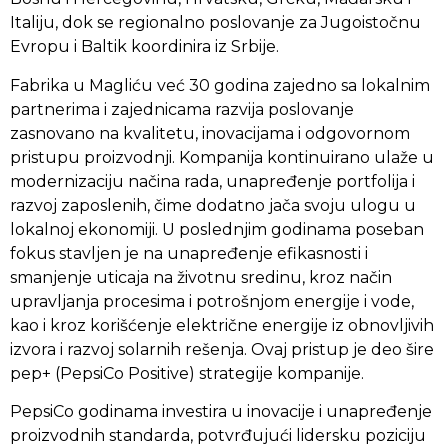
Italiju, dok se regionalno poslovanje za Jugoistočnu
Evropu i Baltik koordinira iz Srbije.
Fabrika u Magliću već 30 godina zajedno sa lokalnim
partnerima i zajednicama razvija poslovanje
zasnovano na kvalitetu, inovacijama i odgovornom
pristupu proizvodnji. Kompanija kontinuirano ulaže u
modernizaciju načina rada, unapređenje portfolija i
razvoj zaposlenih, čime dodatno jača svoju ulogu u
lokalnoj ekonomiji. U poslednjim godinama poseban
fokus stavljen je na unapređenje efikasnosti i
smanjenje uticaja na životnu sredinu, kroz način
upravljanja procesima i potrošnjom energije i vode,
kao i kroz korišćenje električne energije iz obnovljivih
izvora i razvoj solarnih rešenja. Ovaj pristup je deo šire
pep+ (PepsiCo Positive) strategije kompanije.
PepsiCo godinama investira u inovacije i unapređenje
proizvodnih standarda, potvrđujući lidersku poziciju