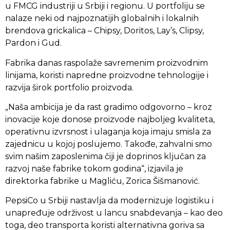
u FMCG industriji u Srbiji i regionu. U portfoliju se
nalaze neki od najpoznatijih globalnih i lokalnih
brendova grickalica – Chipsy, Doritos, Lay’s, Clipsy,
Pardon i Gud.
Fabrika danas raspolaže savremenim proizvodnim
linijama, koristi napredne proizvodne tehnologije i
razvija širok portfolio proizvoda.
„Naša ambicija je da rast gradimo odgovorno – kroz
inovacije koje donose proizvode najboljeg kvaliteta,
operativnu izvrsnost i ulaganja koja imaju smisla za
zajednicu u kojoj poslujemo. Takođe, zahvalni smo
svim našim zaposlenima čiji je doprinos ključan za
razvoj naše fabrike tokom godina“, izjavila je
direktorka fabrike u Magliću, Zorica Šišmanović.
PepsiCo u Srbiji nastavlja da modernizuje logistiku i
unapređuje održivost u lancu snabdevanja – kao deo
toga, deo transporta koristi alternativna goriva sa