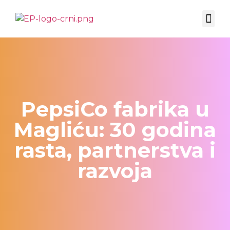
EKSPERTSKI UGAO
CO-MARKETING ADVISORY
PepsiCo fabrika u
Magliću: 30 godina
rasta, partnerstva i
razvoja