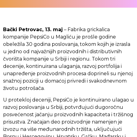
Bački Petrovac, 13. maj
– Fabrika grickalica
kompanije PepsiCo u Magliću je prošle godine
obeležila 30 godina poslovanja, tokom kojih je izrasla
u jedno od najvažnijih proizvodnih i distributivnih
čvorišta kompanije u Srbiji i regionu. Tokom tri
decenije, kontinuirana ulaganja, razvoj portfolija i
unapređenje proizvodnih procesa doprineli su njenoj
snažnoj poziciji u domaćoj privredi i svakodnevnom
životu potrošača.
U protekloj deceniji, PepsiCo je kontinuirano ulagao u
razvoj poslovanja u Srbiji, potvrđujući dugoročnu
posvećenost jačanju proizvodnih kapaciteta i tržišnog
prisustva. Značajan deo proizvodnje namenjen je
izvozu na više međunarodnih tržišta, uključujući
Bosnu i Hercegovinu, Hrvatsku, Grčku, Mađarsku i