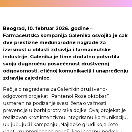
Beograd, 10. februar 2026. godine
–
Farmaceutska kompanija Galenika osvojila je čak
dve prestižne međunarodne nagrade za
izvrsnost u oblasti zdravlja i farmaceutske
industrije. Galenika je time dodatno potvrdila
svoju dugoročnu posvećenost društvenoj
odgovornosti, etičnoj komunikaciji i unapređenju
zdravlja zajednice.
Reč je o nagradama za Galenikin društveno-
odgovorni projekat ,,Pantenol Roze oktobar’’
usmeren na podizanje svesti žena o važnosti
prevencije u borbi protiv raka dojke. Ovaj projekat je
realizovan kroz intenzivnu integrisanu komunikaciju,
uključujući i kampanju „Najlepše grudi koje ćete
videti…su pregledane grudi”, kao i snažnu podršku