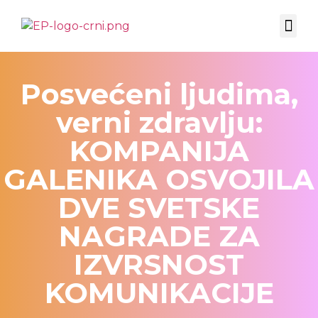
EKSPERTSKI UGAO
CO-MARKETING ADVISORY
Posvećeni ljudima,
verni zdravlju:
KOMPANIJA
GALENIKA OSVOJILA
DVE SVETSKE
NAGRADE ZA
IZVRSNOST
KOMUNIKACIJE