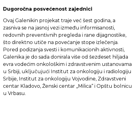
Dugoročna posvećenost zajednici
Ovaj Galenikin projekat traje već šest godina, a
zasniva se na jasnoj vezi između informisanosti,
redovnih preventivnih pregleda i rane dijagnostike,
što direktno utiče na povećanje stope izlečenja.
Pored podizanja svesti i komunikacionih aktivnosti,
Galenika je do sada donirala više od šezdeset hiljada
evra vodećim onkološkim i zdravstvenim ustanovama
u Srbiji, uključujući Institut za onkologiju i radiologiju
Srbije, Institut za onkologiju Vojvodine, Zdravstveni
centar Kladovo, Ženski centar „Milica“ i Opštu bolnicu
u Vrbasu.