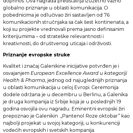
doprinos. Ova nagrada predstavlja izuzetno važno
globalno priznanje u oblasti komunikacija. O
pobednicima je odlučivao žiri sastavljen od 76
komunikacionih stručnjaka sa čak šest kontinenata, a
koji su projekte vrednovali prema jasno definisanim
kriterijumima – od strateške relevantnosti i
kreativnosti, do društvenog uticaja i održivosti.
Priznanje evropske struke
Kvalitet i značaj Galenikine inicijative potvrđen je i
osvajanjem
European Excellence Award u kategoriji
Health & Pharma
, jednog od najuglednijih priznanja
u oblasti komunikacija u celoj Evropi. Ceremonija
dodele održana je u decembru u Berlinu, a Galenika
je druga kompanija iz Srbije koja je u poslednjih 19
godina osvojila ovu nagradu. Eminentni evropski žiri
prepoznao je Galenikin ,,Pantenol Roze oktobar’’ kao
najbolji projekat u svojoj kategoriji, u konkurenciji
vodećih evropskih i svetskih kompanija.