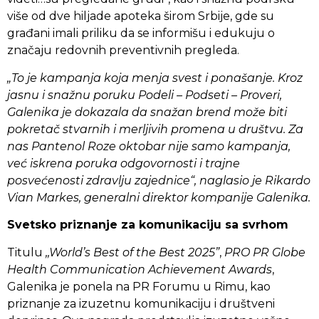
više od dve hiljade apoteka širom Srbije, gde su
građani imali priliku da se informišu i edukuju o
značaju redovnih preventivnih pregleda.
„To je kampanja koja menja svest i ponašanje. Kroz
jasnu i snažnu poruku Podeli – Podseti – Proveri,
Galenika je dokazala da snažan brend može biti
pokretač stvarnih i merljivih promena u društvu. Za
nas Pantenol Roze oktobar nije samo kampanja,
već iskrena poruka odgovornosti i trajne
posvećenosti zdravlju zajednice“, naglasio je Rikardo
Vian Markes, generalni direktor kompanije Galenika.
Svetsko priznanje za komunikaciju sa svrhom
Titulu
,,World’s Best of the Best 2025”
,
PRO PR Globe
Health Communication Achievement Awards
,
Galenika je ponela na PR Forumu u Rimu, kao
priznanje za izuzetnu komunikaciju i društveni