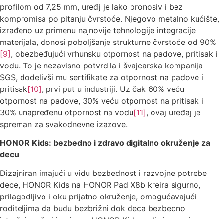
profilom od 7,25 mm, uređj je lako pronosiv i bez
kompromisa po pitanju čvrstoće. Njegovo metalno kućište,
izrađeno uz primenu najnovije tehnologije integracije
materijala, donosi poboljšanje strukturne čvrstoće od 90%
[9]
, obezbeđujući vrhunsku otpornost na padove, pritisak i
vodu. To je nezavisno potvrdila i švajcarska kompanija
SGS, dodelivši mu sertifikate za otpornost na padove i
pritisak
[10]
, prvi put u industriji. Uz čak 60% veću
otpornost na padove, 30% veću otpornost na pritisak i
30% unapređenu otpornost na vodu
[11]
, ovaj uređaj je
spreman za svakodnevne izazove.
HONOR Kids: bezbedno i zdravo digitalno okruženje za
decu
Dizajniran imajući u vidu bezbednost i razvojne potrebe
dece, HONOR Kids na HONOR Pad X8b kreira sigurno,
prilagodljivo i oku prijatno okruženje, omogućavajući
roditeljima da budu bezbrižni dok deca bezbedno