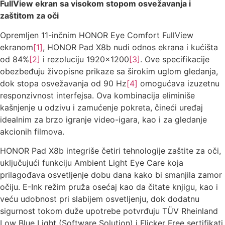
FullView ekran sa visokom stopom osvežavanja i
zaštitom za oči
Opremljen 11-inčnim HONOR Eye Comfort FullView
ekranom
[1]
, HONOR Pad X8b nudi odnos ekrana i kućišta
od 84%
[2]
i rezoluciju 1920×1200
[3]
. Ove specifikacije
obezbeđuju živopisne prikaze sa širokim uglom gledanja,
dok stopa osvežavanja od 90 Hz
[4]
omogućava izuzetnu
responzivnost interfejsa. Ova kombinacija eliminiše
kašnjenje u odzivu i zamućenje pokreta, čineći uređaj
idealnim za brzo igranje video-igara, kao i za gledanje
akcionih filmova.
HONOR Pad X8b integriše četiri tehnologije zaštite za oči,
uključujući funkciju Ambient Light Eye Care koja
prilagođava osvetljenje dobu dana kako bi smanjila zamor
očiju. E-Ink režim pruža osećaj kao da čitate knjigu, kao i
veću udobnost pri slabijem osvetljenju, dok dodatnu
sigurnost tokom duže upotrebe potvrđuju TÜV Rheinland
Low Blue Light (Software Solution) i Flicker Free sertifikati.