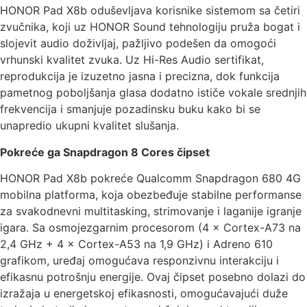
HONOR Pad X8b oduševljava korisnike sistemom sa četiri
zvučnika, koji uz HONOR Sound tehnologiju pruža bogat i
slojevit audio doživljaj, pažljivo podešen da omogoći
vrhunski kvalitet zvuka. Uz Hi-Res Audio sertifikat,
reprodukcija je izuzetno jasna i precizna, dok funkcija
pametnog poboljšanja glasa dodatno ističe vokale srednjih
frekvencija i smanjuje pozadinsku buku kako bi se
unapredio ukupni kvalitet slušanja.
Pokreće ga Snapdragon 8 Cores čipset
HONOR Pad X8b pokreće Qualcomm Snapdragon 680 4G
mobilna platforma, koja obezbeđuje stabilne performanse
za svakodnevni multitasking, strimovanje i laganije igranje
igara. Sa osmojezgarnim procesorom (4 × Cortex-A73 na
2,4 GHz + 4 × Cortex-A53 na 1,9 GHz) i Adreno 610
grafikom, uređaj omogućava responzivnu interakciju i
efikasnu potrošnju energije. Ovaj čipset posebno dolazi do
izražaja u energetskoj efikasnosti, omogućavajući duže