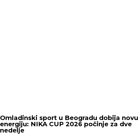
Omladinski sport u Beogradu dobija novu
energiju: NIKA CUP 2026 počinje za dve
nedelje