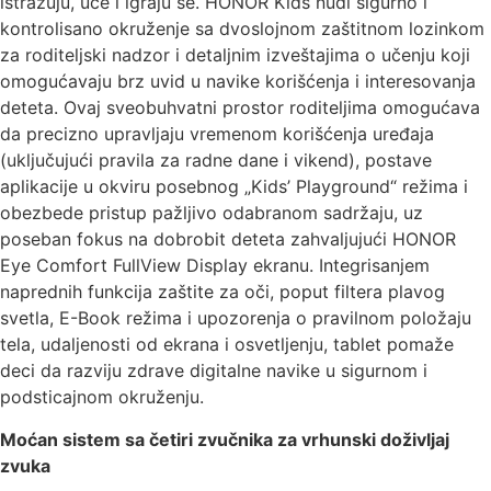
istražuju, uče i igraju se. HONOR Kids nudi sigurno i
kontrolisano okruženje sa dvoslojnom zaštitnom lozinkom
za roditeljski nadzor i detaljnim izveštajima o učenju koji
omogućavaju brz uvid u navike korišćenja i interesovanja
deteta. Ovaj sveobuhvatni prostor roditeljima omogućava
da precizno upravljaju vremenom korišćenja uređaja
(uključujući pravila za radne dane i vikend), postave
aplikacije u okviru posebnog „Kids’ Playground“ režima i
obezbede pristup pažljivo odabranom sadržaju, uz
poseban fokus na dobrobit deteta zahvaljujući HONOR
Eye Comfort FullView Display ekranu. Integrisanjem
naprednih funkcija zaštite za oči, poput filtera plavog
svetla, E-Book režima i upozorenja o pravilnom položaju
tela, udaljenosti od ekrana i osvetljenju, tablet pomaže
deci da razviju zdrave digitalne navike u sigurnom i
podsticajnom okruženju.
Moćan sistem sa četiri zvučnika za vrhunski doživljaj
zvuka