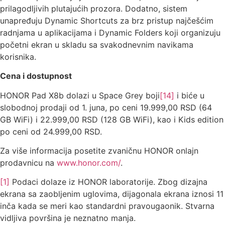
prilagodljivih plutajućih prozora. Dodatno, sistem
unapređuju Dynamic Shortcuts za brz pristup najčešćim
radnjama u aplikacijama i Dynamic Folders koji organizuju
početni ekran u skladu sa svakodnevnim navikama
korisnika.
Cena i dostupnost
HONOR Pad X8b dolazi u Space Grey boji
[14]
i biće u
slobodnoj prodaji od 1. juna, po ceni 19.999,00 RSD (64
GB WiFi) i 22.999,00 RSD (128 GB WiFi), kao i Kids edition
po ceni od 24.999,00 RSD.
Za više informacija posetite zvaničnu HONOR onlajn
prodavnicu na
www.honor.com/
.
[1]
Podaci dolaze iz HONOR laboratorije. Zbog dizajna
ekrana sa zaobljenim uglovima, dijagonala ekrana iznosi 11
inča kada se meri kao standardni pravougaonik. Stvarna
vidljiva površina je neznatno manja.