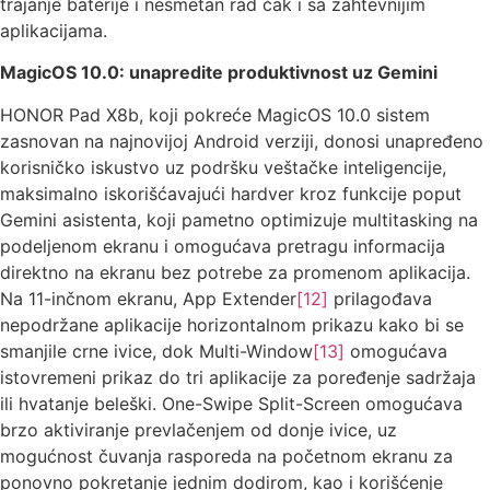
trajanje baterije i nesmetan rad čak i sa zahtevnijim
aplikacijama.
MagicOS 10.0: unapredite produktivnost uz Gemini
HONOR Pad X8b, koji pokreće MagicOS 10.0 sistem
zasnovan na najnovijoj Android verziji, donosi unapređeno
korisničko iskustvo uz podršku veštačke inteligencije,
maksimalno iskorišćavajući hardver kroz funkcije poput
Gemini asistenta, koji pametno optimizuje multitasking na
podeljenom ekranu i omogućava pretragu informacija
direktno na ekranu bez potrebe za promenom aplikacija.
Na 11-inčnom ekranu, App Extender
[12]
prilagođava
nepodržane aplikacije horizontalnom prikazu kako bi se
smanjile crne ivice, dok Multi-Window
[13]
omogućava
istovremeni prikaz do tri aplikacije za poređenje sadržaja
ili hvatanje beleški. One-Swipe Split-Screen omogućava
brzo aktiviranje prevlačenjem od donje ivice, uz
mogućnost čuvanja rasporeda na početnom ekranu za
ponovno pokretanje jednim dodirom, kao i korišćenje