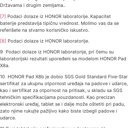
Državama i drugim zemljama..
[7]
Podaci dolaze iz HONOR laboratorije. Kapacitet
baterije predstavlja tipičnu vrednost. Molimo vas da se
referišete na stvarno korisničko iskustvo.
[8]
Podaci dolaze iz HONOR laboratorije.
9 Podaci dolaze iz HONOR laboratorije, pri čemu su
laboratorijski rezultati upoređeni sa modelom HONOR Pad
X8a.
10 HONOR Pad X8b je dobio SGS Gold Standard Five-Star
sertifikat za ukupnu otpornost uređaja na padove i udarce,
kao i sertifikat za otpornost na pritisak, u skladu sa SGS
tehničkim specifikacijama pouzdanosti. Kao precizan
elektronski uređaj, tablet se i dalje može oštetiti pri padu,
zato njime rukujte pažljivo kako biste izbegli padove i
udarce.