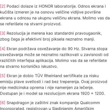
[2]
Podaci dolaze iz HONOR laboratorije. Odnos ekrana i
kućišta izmeren je na osnovu veličine vidljive površine
ekrana u odnosu na ukupnu veličinu ekrana. Molimo vas da
se referišete na stvarni proizvod.
[3]
Rezolucija je merena kao standardni pravougaonik,
zbog čega je efektivni broj piksela neznatno manji.
[4]
Ekran podržava osvežavanje do 90 Hz. Stvarna stopa
osvežavanja može se neznatno razlikovati u zavisnosti od
različitih interfejsa aplikacija. Molimo vas da se referišete
na stvarno korisničko iskustvo.
[5]
Ekran je dobio TÜV Rheinland sertifikate za nisku
emisiju plave svetlosti i rad bez treperenja. Ovaj proizvod
nije medicinska oprema i nije namenjen za lečenje.
Dostupan je i model sa rezolucijom ekrana 1920 × 1200.
[6]
Snapdragon je zaštitni znak kompanije Qualcomm
Incorporated, registrovan u Sjedinjenim Američkim