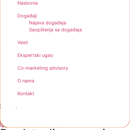
Naslovna
Događaji
Najava događaja
Saopštenja sa događaja
Vesti
Ekspertski ugao
Co-marketing advisory
O nama
Kontakt
Kontakt
cebook-
Instagram
Linkedin
quare