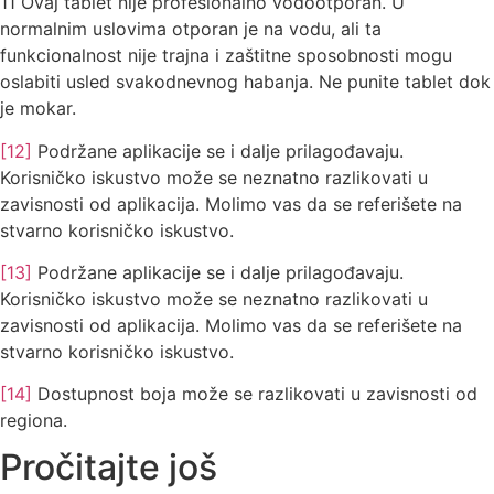
11 Ovaj tablet nije profesionalno vodootporan. U
normalnim uslovima otporan je na vodu, ali ta
funkcionalnost nije trajna i zaštitne sposobnosti mogu
oslabiti usled svakodnevnog habanja. Ne punite tablet dok
je mokar.
[12]
Podržane aplikacije se i dalje prilagođavaju.
Korisničko iskustvo može se neznatno razlikovati u
zavisnosti od aplikacija. Molimo vas da se referišete na
stvarno korisničko iskustvo.
[13]
Podržane aplikacije se i dalje prilagođavaju.
Korisničko iskustvo može se neznatno razlikovati u
zavisnosti od aplikacija. Molimo vas da se referišete na
stvarno korisničko iskustvo.
[14]
Dostupnost boja može se razlikovati u zavisnosti od
regiona.
Pročitajte još