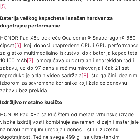
[5]
Baterija velikog kapaciteta i snažan hardver za
dugotrajne performanse
HONOR Pad X8b pokreće Qualcomm® Snapdragon® 680
čipset
[6]
, koji donosi unapređene CPU i GPU performanse
za glatko multimedijalno iskustvo, dok baterija kapaciteta
10.100 mAh
[7]
, omogućava dugotrajan i neprekidan rad i
zabavu, uz do 97 dana u režimu mirovanja i čak 21 sat
reprodukcije onlajn video sadržaja
[8]
, što ga čini idealnim
izborom za savremene korisnike koji žele celodnevnu
zabavu bez prekida.
Izdržljivo metalno kućište
HONOR Pad X8b sa kućištem od metala vrhunske izrade i
visoke izdržljivosti kombinuje savremeni dizajn i materijale
na nivou premijum uređaja i donosi i stil i izuzetnu
dugotrajnost. Težine svega 499 g i sa ultra-tankim