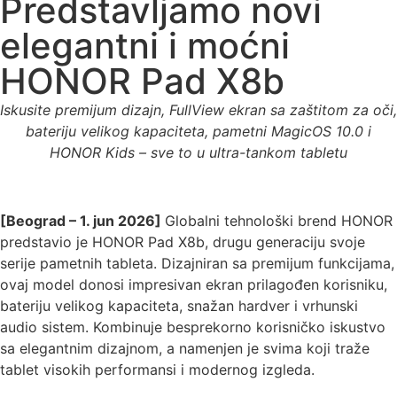
Predstavljamo novi
elegantni i moćni
HONOR Pad X8b
Iskusite premijum dizajn, FullView ekran sa zaštitom za oči,
bateriju velikog kapaciteta, pametni MagicOS 10.0 i
HONOR Kids – sve to u ultra-tankom tabletu
[Beograd – 1. jun 2026]
Globalni tehnološki brend HONOR
predstavio je HONOR Pad X8b, drugu generaciju svoje
serije pametnih tableta. Dizajniran sa premijum funkcijama,
ovaj model donosi impresivan ekran prilagođen korisniku,
bateriju velikog kapaciteta, snažan hardver i vrhunski
audio sistem. Kombinuje besprekorno korisničko iskustvo
sa elegantnim dizajnom, a namenjen je svima koji traže
tablet visokih performansi i modernog izgleda.