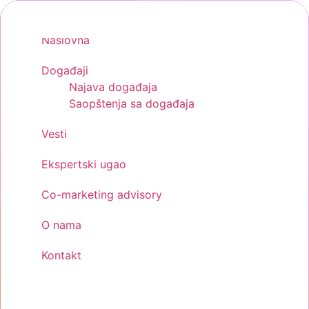
Skip
to
Naslovna
content
Događaji
Najava događaja
Saopštenja sa događaja
Vesti
Ekspertski ugao
Co-marketing advisory
O nama
Kontakt
Menu