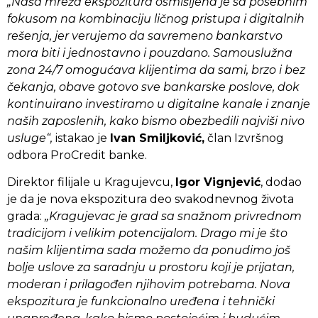
„Naša mreža ekspozitura osmišljena je sa posebnim
fokusom na kombinaciju ličnog pristupa i digitalnih
rešenja, jer verujemo da savremeno bankarstvo
mora biti i jednostavno i pouzdano. Samouslužna
zona 24/7 omogućava klijentima da sami, brzo i bez
čekanja, obave gotovo sve bankarske poslove, dok
kontinuirano investiramo u digitalne kanale i znanje
naših zaposlenih, kako bismo obezbedili najviši nivo
usluge“,
istakao je
Ivan Smiljković,
član Izvršnog
odbora ProCredit banke.
Direktor filijale u Kragujevcu,
Igor Vignjević
, dodao
je da je nova ekspozitura deo svakodnevnog života
grada:
„Kragujevac je grad sa snažnom privrednom
tradicijom i velikim potencijalom. Drago mi je što
našim klijentima sada možemo da ponudimo još
bolje uslove za saradnju u prostoru koji je prijatan,
moderan i prilagođen njihovim potrebama. Nova
ekspozitura je funkcionalno uređena i tehnički