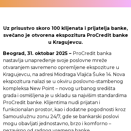
Uz prisustvo skoro 100 klijenata i prijatelja banke,
svečano je otvorena ekspozitura ProCredit banke
u Kragujevcu.
Beograd, 31. oktobar 2025 –
ProCredit banka
nastavlja unapređenje svoje poslovne mreže
otvaranjem savremeno opremljene ekspoziture u
Kragujevcu, na adresi Miodraga Vlajića Šuke 14. Nova
ekspozitura nalazi se u okviru poslovno-stambenog
kompleksa New Point – novog urbanog središta
grada i osmišljena je u skladu sa najvišim standardima
ProCredit banke. Klijentima nudi prijatan i
funkcionalan prostor, kao i dodatne pogodnosti kroz
Samouslužnu zonu 24/7, gde se bankarski poslovi
mogu obavljati jednostavno, brzo i komforno –
nezavisno od radnog vremena banke.