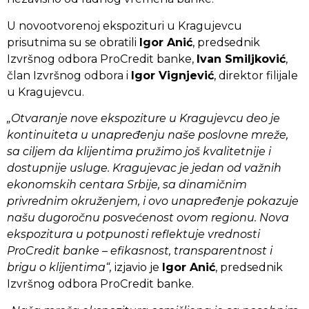
U novootvorenoj ekspozituri u Kragujevcu
prisutnima su se obratili
Igor Anić
, predsednik
Izvršnog odbora ProCredit banke,
Ivan Smiljković
,
član Izvršnog odbora i
Igor Vignjević
, direktor filijale
u Kragujevcu.
„Otvaranje nove ekspoziture u Kragujevcu deo je
kontinuiteta u unapređenju naše poslovne mreže,
sa ciljem da klijentima pružimo još kvalitetnije i
dostupnije usluge. Kragujevac je jedan od važnih
ekonomskih centara Srbije, sa dinamičnim
privrednim okruženjem, i ovo unapređenje pokazuje
našu dugoročnu posvećenost ovom regionu. Nova
ekspozitura u potpunosti reflektuje vrednosti
ProCredit banke – efikasnost, transparentnost i
brigu o klijentima“,
izjavio je
Igor Anić
, predsednik
Izvršnog odbora ProCredit banke.