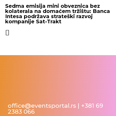
Sedma emisija mini obveznica bez
kolaterala na domaćem tržištu: Banca
Intesa podržava strateški razvoj
kompanije Sat-Trakt
office@eventsportal.rs
|
+381 69
2383 066