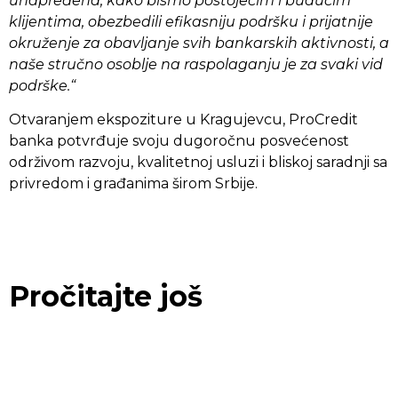
unapređena, kako bismo postojećim i budućim
klijentima, obezbedili efikasniju podršku i prijatnije
okruženje za obavljanje svih bankarskih aktivnosti, a
naše stručno osoblje na raspolaganju je za svaki vid
podrške.“
Otvaranjem ekspoziture u Kragujevcu, ProCredit
banka potvrđuje svoju dugoročnu posvećenost
održivom razvoju, kvalitetnoj usluzi i bliskoj saradnji sa
privredom i građanima širom Srbije.
Pročitajte još