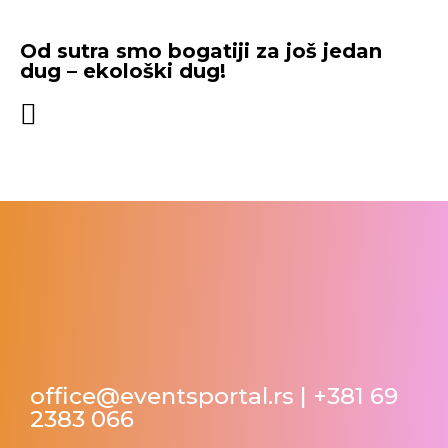
Od sutra smo bogatiji za još jedan
dug – ekološki dug!
office@eventsportal.rs
|
+381 69
2383 066