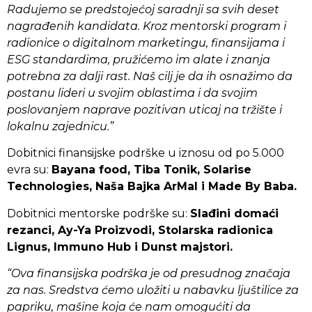
Radujemo se predstojećoj saradnji sa svih deset
nagrađenih kandidata. Kroz mentorski program i
radionice o digitalnom marketingu, finansijama i
ESG standardima, pružićemo im alate i znanja
potrebna za dalji rast. Naš cilj je da ih osnažimo da
postanu lideri u svojim oblastima i da svojim
poslovanjem naprave pozitivan uticaj na tržište i
lokalnu zajednicu.”
Dobitnici finansijske podrške u iznosu od po 5.000
evra su:
Bayana food, Tiba Tonik, Solarise
Technologies, Naša Bajka ArMal i Made By Baba.
Dobitnici mentorske podrške su:
Slađini domaći
rezanci, Ay-Ya Proizvodi, Stolarska radionica
Lignus, Immuno Hub i Dunst majstori.
“Ova finansijska podrška je od presudnog značaja
za nas. Sredstva ćemo uložiti u nabavku ljuštilice za
papriku, mašine koja će nam omogućiti da