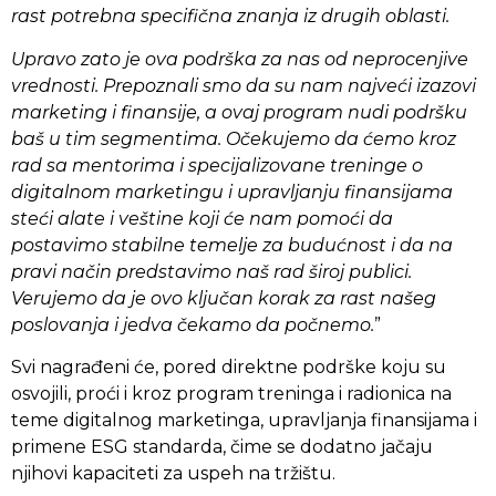
rast potrebna specifična znanja iz drugih oblasti.
Upravo zato je ova podrška za nas od neprocenjive
vrednosti. Prepoznali smo da su nam najveći izazovi
marketing i finansije, a ovaj program nudi podršku
baš u tim segmentima. Očekujemo da ćemo kroz
rad sa mentorima i specijalizovane treninge o
digitalnom marketingu i upravljanju finansijama
steći alate i veštine koji će nam pomoći da
postavimo stabilne temelje za budućnost i da na
pravi način predstavimo naš rad široj publici.
Verujemo da je ovo ključan korak za rast našeg
poslovanja i jedva čekamo da počnemo.
”
Svi nagrađeni će, pored direktne podrške koju su
osvojili, proći i kroz program treninga i radionica na
teme digitalnog marketinga, upravljanja finansijama i
primene ESG standarda, čime se dodatno jačaju
njihovi kapaciteti za uspeh na tržištu.