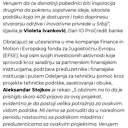
Verujem da će današnji pobednici biti inspiracija
drugima da pokrenu sopstvene ideje, iskoriste
podršku koja im je dostupna i tako doprinesu
stvaranju održive i inovativne privrede u Srbiji“,
izjavila je
Violeta Ivanković
, član IO ProCredit banke
Obraćajući se učesnicima u ime kompanije Finance in
Motion i Evropskog fonda za Jugoistočnu Evropu
(EFSE), koji osim svojih investicionih aktivnosti koje
sprovodi kroz saradnju sa partnerskim finansijskim
institucijama, podržava preduzetnike i finansijske
institucije i putem Odeljenja za tehničku pomoć kroz
projekte tehničke podrške, savetovanja i obuke,
Aleksandar Stojkov
je rekao: „
S obzirom na to da je
pristiglo skoro 400 prijava za ovaj projekat,
evidentno je da postoji velika potražnja za ovakvim
vidom podrške. Mi ćemo se potruditi da u narednom
periodu nastavimo sa podrškom mladima i
preduzenticama sa ovakvim projektima. Verujem