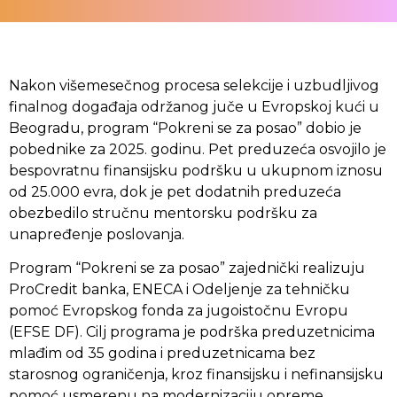
Nakon višemesečnog procesa selekcije i uzbudljivog
finalnog događaja održanog juče u Evropskoj kući u
Beogradu, program “Pokreni se za posao” dobio je
pobednike za 2025. godinu. Pet preduzeća osvojilo je
bespovratnu finansijsku podršku u ukupnom iznosu
od 25.000 evra, dok je pet dodatnih preduzeća
obezbedilo stručnu mentorsku podršku za
unapređenje poslovanja.
Program “Pokreni se za posao” zajednički realizuju
ProCredit banka, ENECA i Odeljenje za tehničku
pomoć Evropskog fonda za jugoistočnu Evropu
(EFSE DF). Cilj programa je podrška preduzetnicima
mlađim od 35 godina i preduzetnicama bez
starosnog ograničenja, kroz finansijsku i nefinansijsku
pomoć usmerenu na modernizaciju opreme,