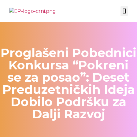
EKSPERTSKI UGAO
CO-MARKETING ADVISORY
Proglašeni Pobednici
Konkursa “Pokreni
se za posao”: Deset
Preduzetničkih Ideja
Dobilo Podršku za
Dalji Razvoj