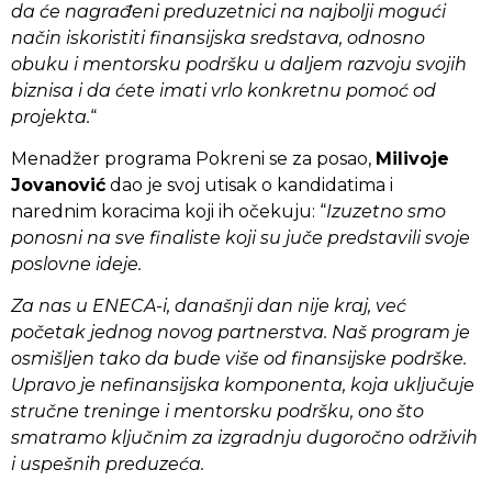
da će nagrađeni preduzetnici na najbolji mogući
način iskoristiti finansijska sredstava, odnosno
obuku i mentorsku podršku u daljem razvoju svojih
biznisa i da ćete imati vrlo konkretnu pomoć od
projekta.
“
Menadžer programa Pokreni se za posao,
Milivoje
Jovanović
dao je svoj utisak o kandidatima i
narednim koracima koji ih očekuju: “
Izuzetno smo
ponosni na sve finaliste koji su juče predstavili svoje
poslovne ideje.
Za nas u ENECA-i, današnji dan nije kraj, već
početak jednog novog partnerstva. Naš program je
osmišljen tako da bude više od finansijske podrške.
Upravo je nefinansijska komponenta, koja uključuje
stručne treninge i mentorsku podršku, ono što
smatramo ključnim za izgradnju dugoročno održivih
i uspešnih preduzeća.