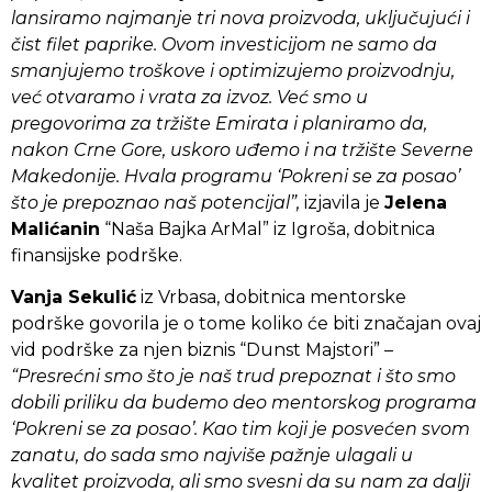
lansiramo najmanje tri nova proizvoda, uključujući i
čist filet paprike. Ovom investicijom ne samo da
smanjujemo troškove i optimizujemo proizvodnju,
već otvaramo i vrata za izvoz. Već smo u
pregovorima za tržište Emirata i planiramo da,
nakon Crne Gore, uskoro uđemo i na tržište Severne
Makedonije. Hvala programu ‘Pokreni se za posao’
što je prepoznao naš potencijal”,
izjavila je
Jelena
Malićanin
“Naša Bajka ArMal” iz Igroša, dobitnica
finansijske podrške.
Vanja Sekulić
iz Vrbasa, dobitnica mentorske
podrške govorila je o tome koliko će biti značajan ovaj
vid podrške za njen biznis “Dunst Majstori”
–
“Presrećni smo što je naš trud prepoznat i što smo
dobili priliku da budemo deo mentorskog programa
‘Pokreni se za posao’. Kao tim koji je posvećen svom
zanatu, do sada smo najviše pažnje ulagali u
kvalitet proizvoda, ali smo svesni da su nam za dalji