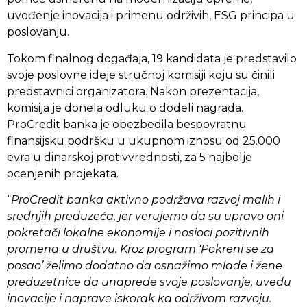
uvođenje inovacija i primenu održivih, ESG principa u
poslovanju.
Tokom finalnog događaja, 19 kandidata je predstavilo
svoje poslovne ideje stručnoj komisiji koju su činili
predstavnici organizatora. Nakon prezentacija,
komisija je donela odluku o dodeli nagrada.
ProCredit banka je obezbedila bespovratnu
finansijsku podršku u ukupnom iznosu od 25.000
evra u dinarskoj protivvrednosti, za 5 najbolje
ocenjenih projekata.
“
ProCredit banka aktivno podržava razvoj malih i
srednjih preduzeća, jer verujemo da su upravo oni
pokretači lokalne ekonomije i nosioci pozitivnih
promena u društvu. Kroz program ‘Pokreni se za
posao’ želimo dodatno da osnažimo mlade i žene
preduzetnice da unaprede svoje poslovanje, uvedu
inovacije i naprave iskorak ka održivom razvoju.