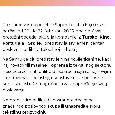
Pozivamo vas da posetite Sajam Tekstila koji će se
održati od 20. do 22. februara 2025. godine. Ovaj
prestižni događaj okuplja kompanije iz
Turske, Kine,
Portugala i Srbije
, i predstavlja savremeni centar
poslovnih prilika u tekstilnoj industriji.
Na Sajmu će biti predstavljeni najnovije
tkanine
, kao i
najinovativniji
mašine i oprema
iz tekstilnog sektora.
Posetioci će imati priliku da se upoznaju sa najnovijim
trendovima u industriji, uspostave nove poslovne
kontakte i istraže mogućnosti za unapređenje svog
poslovanja.
Ne propustite priliku da postanete deo ovog
značajnog poslovnog skupa ili unapredite svoju
tekstilnu proizvodnju!