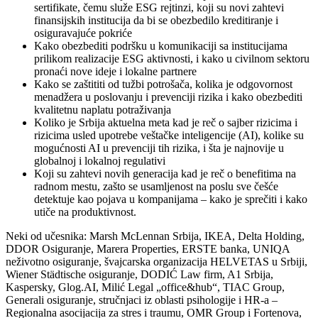
sertifikate, čemu služe ESG rejtinzi, koji su novi zahtevi
finansijskih institucija da bi se obezbedilo kreditiranje i
osiguravajuće pokriće
Kako obezbediti podršku u komunikaciji sa institucijama
prilikom realizacije ESG aktivnosti, i kako u civilnom sektoru
pronaći nove ideje i lokalne partnere
Kako se zaštititi od tužbi potrošača, kolika je odgovornost
menadžera u poslovanju i prevenciji rizika i kako obezbediti
kvalitetnu naplatu potraživanja
Koliko je Srbija aktuelna meta kad je reč o sajber rizicima i
rizicima usled upotrebe veštačke inteligencije (AI), kolike su
mogućnosti AI u prevenciji tih rizika, i šta je najnovije u
globalnoj i lokalnoj regulativi
Koji su zahtevi novih generacija kad je reč o benefitima na
radnom mestu, zašto se usamljenost na poslu sve češće
detektuje kao pojava u kompanijama – kako je sprečiti i kako
utiče na produktivnost.
Neki od učesnika: Marsh McLennan Srbija, IKEA, Delta Holding,
DDOR Osiguranje, Marera Properties, ERSTE banka, UNIQA
neživotno osiguranje, švajcarska organizacija HELVETAS u Srbiji,
Wiener Städtische osiguranje, DODIĆ Law firm, A1 Srbija,
Kaspersky, Glog.AI, Milić Legal „office&hub“, TIAC Group,
Generali osiguranje, stručnjaci iz oblasti psihologije i HR-a –
Regionalna asocijacija za stres i traumu, OMR Group i Fortenova,