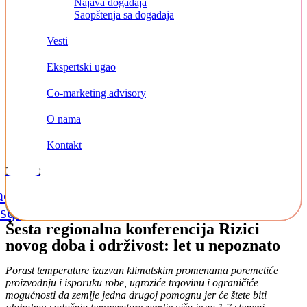
Najava događaja
Saopštenja sa događaja
Vesti
Ekspertski ugao
Co-marketing advisory
O nama
Kontakt
Kontakt
acebook-
Instagram
Linkedin
square
Šesta regionalna konferencija Rizici
novog doba i održivost: let u nepoznato
Porast temperature izazvan klimatskim promenama poremetiće
proizvodnju i isporuku robe, ugroziće trgovinu i ograničiće
mogućnosti da zemlje jedna drugoj pomognu jer će štete biti