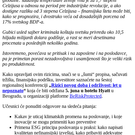
globalne: sadašnja temperature zemlje viša je za 1,7 stepeni
Celzijusa u odnosu na period pre industrijske revolucije, a ako
dostigne razliku od 3 stepena Celzijusa – finansijska šteta može biti,
kako se prognozira, i dvostruko veća od dosadašnjih porcena od
17% svetskog BDP-a.
Gubici usled sajber kriminala koštaju svetsku privredu oko 10,5
hiljada milijardi dolara godišnje, a rast se meri desetinama
procenata u poslednjih nekoliko godina.
Istovremeno, povećava se pritisak i na zaposlene i na poslodavce,
pa je primetan porast nezadovoljstva i usamljenosti što je veliki rizik
po produktivnost.
Kako upravljati ovim rizicima, snaći se u „šumi“ propisa, sačuvati
tržišta, finansijsku podršku, investitore saznaćete na šestoj
regionalnoj konferenciji
„
Rizici novog doba i održivost: let u
nepoznato
“
koja će biti održana
5. juna u hotelu Hyatt
u
Beogradu, u organizaciji platforme
BeRiskProtected
.
Učesnici će ponuditi odgovore na sledeća pitanja:
Kakav je uticaj klimatskih promena na poslovanje, i koje
inovacije se mogu primeniti kao preventive
Primena ESG principa poslovanja u praksi: kako napisati
kvalitetan nefinansijski izveštaj, kako pribaviti adekvatne