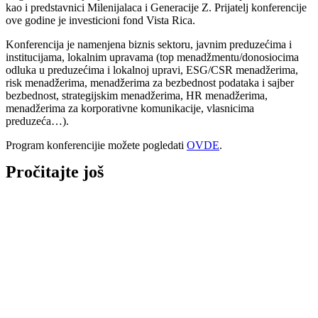
kao i predstavnici Milenijalaca i Generacije Z. Prijatelj konferencije
ove godine je investicioni fond Vista Rica.
Konferencija je namenjena biznis sektoru, javnim preduzećima i
institucijama, lokalnim upravama (top menadžmentu/donosiocima
odluka u preduzećima i lokalnoj upravi, ESG/CSR menadžerima,
risk menadžerima, menadžerima za bezbednost podataka i sajber
bezbednost, strategijskim menadžerima, HR menadžerima,
menadžerima za korporativne komunikacije, vlasnicima
preduzeća…).
Program konferencijie možete pogledati
OVDE
.
Pročitajte još