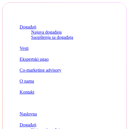
Skip
to
content
Naslovna
Događaji
Najava događaja
Saopštenja sa događaja
Vesti
Ekspertski ugao
Co-marketing advisory
O nama
Kontakt
Menu
Naslovna
Događaji