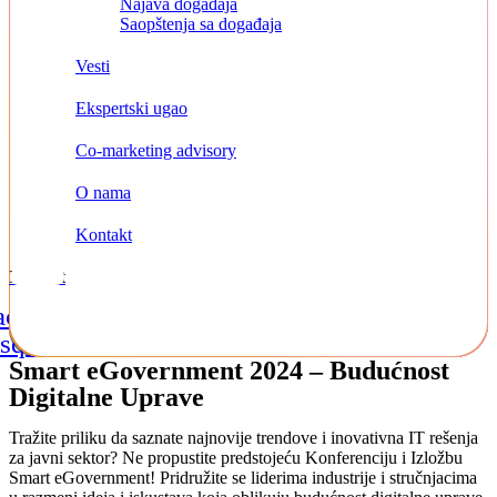
Najava događaja
Saopštenja sa događaja
Vesti
Ekspertski ugao
Co-marketing advisory
O nama
Kontakt
Kontakt
acebook-
Instagram
Linkedin
square
Smart eGovernment 2024 – Budućnost
Digitalne Uprave
Tražite priliku da saznate najnovije trendove i inovativna IT rešenja
za javni sektor? Ne propustite predstojeću Konferenciju i Izložbu
Smart eGovernment! Pridružite se liderima industrije i stručnjacima