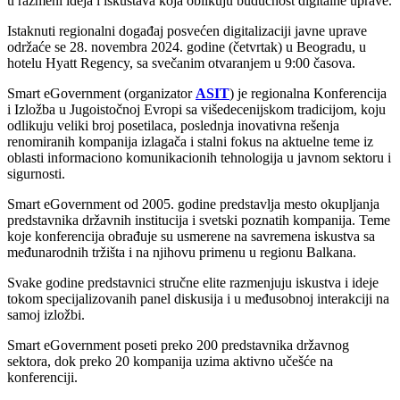
u razmeni ideja i iskustava koja oblikuju budućnost digitalne uprave.
Istaknuti regionalni događaj posvećen digitalizaciji javne uprave
održaće se 28. novembra 2024. godine (četvrtak) u Beogradu, u
hotelu Hyatt Regency, sa svečanim otvaranjem u 9:00 časova.
Smart eGovernment (organizator
ASIT
) je regionalna Konferencija
i Izložba u Jugoistočnoj Evropi sa višedecenijskom tradicijom, koju
odlikuju veliki broj posetilaca, poslednja inovativna rešenja
renomiranih kompanija izlagača i stalni fokus na aktuelne teme iz
oblasti informaciono komunikacionih tehnologija u javnom sektoru i
sigurnosti.
Smart eGovernment od 2005. godine predstavlja mesto okupljanja
predstavnika državnih institucija i svetski poznatih kompanija. Teme
koje konferencija obrađuje su usmerene na savremena iskustva sa
međunarodnih tržišta i na njihovu primenu u regionu Balkana.
Svake godine predstavnici stručne elite razmenjuju iskustva i ideje
tokom specijalizovanih panel diskusija i u međusobnoj interakciji na
samoj izložbi.
Smart eGovernment poseti preko 200 predstavnika državnog
sektora, dok preko 20 kompanija uzima aktivno učešće na
konferenciji.