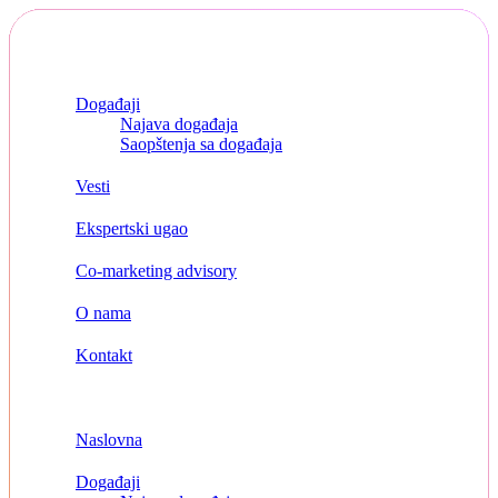
Skip
to
content
Naslovna
Događaji
Najava događaja
Saopštenja sa događaja
Vesti
Ekspertski ugao
Co-marketing advisory
O nama
Kontakt
Menu
Naslovna
Događaji