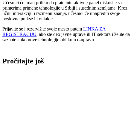
Učesnici će imati priliku da prate interaktivne panel diskusije sa
primerima primene tehnologije u Srbiji i susednim zemljama. Kroz
ličnu interakciju i razmenu znanja, učesnici će unaprediti svoje
poslovne prakse i kontakte.
Prijavite se i rezervišite svoje mesto putem
LINKA ZA
REGISTRACIJU
, ako ste deo javne uprave ili IT sektora i želite da
saznate kako nove tehnologije oblikuju e-upravu.
Pročitajte još