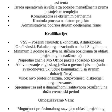
asistenta
Izrada operativnih izveštaja za potrebe menadžmenta prema
postojećem templejtu
Komunikacija sa eksternim partnerima
Kontrola procesa na datom projektu
Administrativna podrška drugim odeljenjima firme
Kvalifikacije:
VSS – Poželjni fakulteti: Ekonomski, Arhitektonski,
Građevinski, Fakultet organizacionih nauka i Singidunum
Minimum 3 godine iskustva na sličnim pozicijama (u oblasti
projektnog menadžmenta)
Napredno znanje MS Office paketa (posebno Excel-a)
Aktivno znanje engleskog jezika u govoru i pisanu (radna
svakodnevica uključuje komunikaciju sa stranim
dobavljačima)
Visok nivo profesionalizma, odgovornosti, diskrecije i
organizovanosti
Spremnost za rad u dinamičnom i zahtevnom okruženju na
dužu vremenski period
Omogućavamo Vam:
Mogućnost profesionalnog razvoja u oblasti projektnog