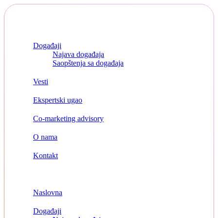
Skip
to
content
Naslovna
Događaji
Najava događaja
Saopštenja sa događaja
Vesti
Ekspertski ugao
Co-marketing advisory
O nama
Kontakt
Menu
Naslovna
Događaji