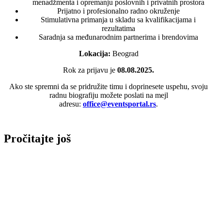
menadžmenta i opremanju poslovnih i privatnih prostora
Prijatno i profesionalno radno okruženje
Stimulativna primanja u skladu sa kvalifikacijama i
rezultatima
Saradnja sa međunarodnim partnerima i brendovima
Lokacija:
Beograd
Rok za prijavu je
08.08.2025.
Ako ste spremni da se pridružite timu i doprinesete uspehu, svoju
radnu biografiju možete poslati na mejl
adresu:
office@eventsportal.rs
.
Pročitajte još