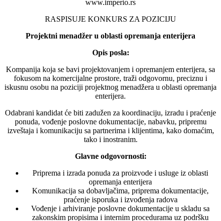
www.imperio.rs
RASPISUJE KONKURS ZA POZICIJU
Projektni menadžer u oblasti opremanja enterijera
Opis posla:
Kompanija koja se bavi projektovanjem i opremanjem enterijera, sa
fokusom na komercijalne prostore, traži odgovornu, preciznu i
iskusnu osobu na poziciji projektnog menadžera u oblasti opremanja
enterijera.
Odabrani kandidat će biti zadužen za koordinaciju, izradu i praćenje
ponuda, vođenje poslovne dokumentacije, nabavku, pripremu
izveštaja i komunikaciju sa partnerima i klijentima, kako domaćim,
tako i inostranim.
Glavne odgovornosti:
Priprema i izrada ponuda za proizvode i usluge iz oblasti
opremanja enterijera
Komunikacija sa dobavljačima, priprema dokumentacije,
praćenje isporuka i izvođenja radova
Vođenje i arhiviranje poslovne dokumentacije u skladu sa
zakonskim propisima i internim procedurama uz podršku