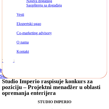
Najava događaja
Saopštenja sa događaja
Vesti
Ekspertski ugao
Co-marketing advisory
O nama
Kontakt
Kontakt
acebook-
Instagram
Linkedin
square
Studio Imperio raspisuje konkurs za
poziciju – Projektni menadžer u oblasti
opremanja enterijera
STUDIO IMPERIO