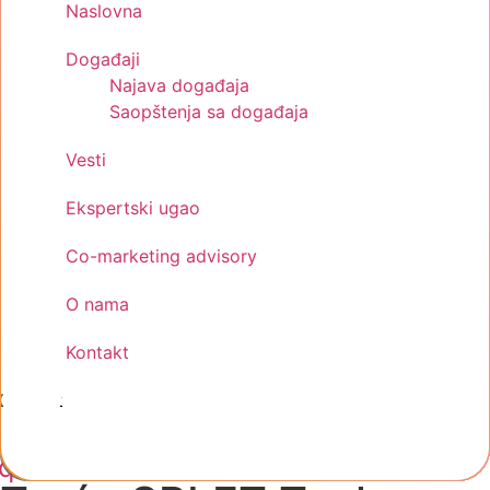
Naslovna
Događaji
Najava događaja
Saopštenja sa događaja
Vesti
Ekspertski ugao
Co-marketing advisory
O nama
Kontakt
Kontakt
cebook-
Instagram
Linkedin
quare