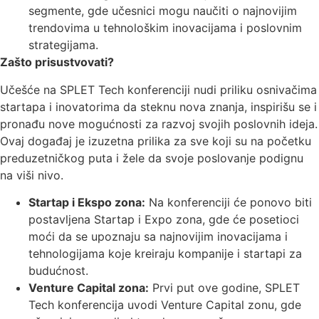
segmente, gde učesnici mogu naučiti o najnovijim
trendovima u tehnološkim inovacijama i poslovnim
strategijama.
Zašto prisustvovati?
Učešće na SPLET Tech konferenciji nudi priliku osnivačima
startapa i inovatorima da steknu nova znanja, inspirišu se i
pronađu nove mogućnosti za razvoj svojih poslovnih ideja.
Ovaj događaj je izuzetna prilika za sve koji su na početku
preduzetničkog puta i žele da svoje poslovanje podignu
na viši nivo.
Startap i Ekspo zona:
Na konferenciji će ponovo biti
postavljena Startap i Expo zona, gde će posetioci
moći da se upoznaju sa najnovijim inovacijama i
tehnologijama koje kreiraju kompanije i startapi za
budućnost.
Venture Capital zona:
Prvi put ove godine, SPLET
Tech konferencija uvodi Venture Capital zonu, gde