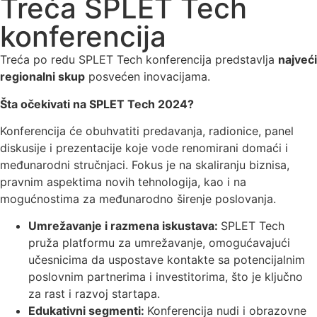
Treća SPLET Tech
konferencija
Treća po redu SPLET Tech konferencija predstavlja
najveći
regionalni skup
posvećen inovacijama.
Šta očekivati na SPLET Tech 2024?
Konferencija će obuhvatiti predavanja, radionice, panel
diskusije i prezentacije koje vode renomirani domaći i
međunarodni stručnjaci. Fokus je na skaliranju biznisa,
pravnim aspektima novih tehnologija, kao i na
mogućnostima za međunarodno širenje poslovanja.
Umrežavanje i razmena iskustava:
SPLET Tech
pruža platformu za umrežavanje, omogućavajući
učesnicima da uspostave kontakte sa potencijalnim
poslovnim partnerima i investitorima, što je ključno
za rast i razvoj startapa.
Edukativni segmenti:
Konferencija nudi i obrazovne