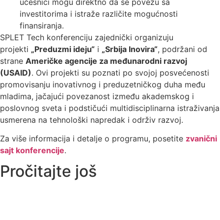
učesnici mogu direktno da se povežu sa
investitorima i istraže različite mogućnosti
finansiranja.
SPLET Tech konferenciju zajednički organizuju
projekti
„Preduzmi ideju“
i
„Srbija Inovira“
, podržani od
strane
Američke agencije za međunarodni razvoj
(USAID)
. Ovi projekti su poznati po svojoj posvećenosti
promovisanju inovativnog i preduzetničkog duha među
mladima, jačajući povezanost između akademskog i
poslovnog sveta i podstičući multidisciplinarna istraživanja
usmerena na tehnološki napredak i održiv razvoj.
Za više informacija i detalje o programu, posetite
zvanični
sajt konferencije
.
Pročitajte još