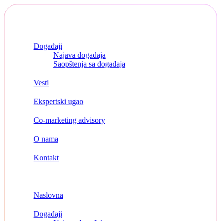
Skip
to
content
Naslovna
Događaji
Najava događaja
Saopštenja sa događaja
Vesti
Ekspertski ugao
Co-marketing advisory
O nama
Kontakt
Menu
Naslovna
Događaji