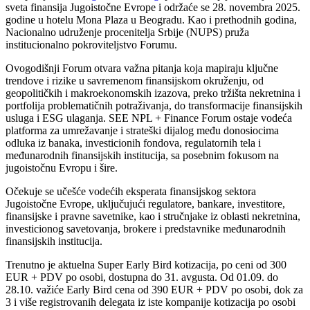
sveta finansija Jugoistočne Evrope i održaće se 28. novembra 2025.
godine u hotelu Mona Plaza u Beogradu. Kao i prethodnih godina,
Nacionalno udruženje procenitelja Srbije (NUPS) pruža
institucionalno pokroviteljstvo Forumu.
Ovogodišnji Forum otvara važna pitanja koja mapiraju ključne
trendove i rizike u savremenom finansijskom okruženju, od
geopolitičkih i makroekonomskih izazova, preko tržišta nekretnina i
portfolija problematičnih potraživanja, do transformacije finansijskih
usluga i ESG ulaganja. SEE NPL + Finance Forum ostaje vodeća
platforma za umrežavanje i strateški dijalog među donosiocima
odluka iz banaka, investicionih fondova, regulatornih tela i
međunarodnih finansijskih institucija, sa posebnim fokusom na
jugoistočnu Evropu i šire.
Očekuje se učešće vodećih eksperata finansijskog sektora
Jugoistočne Evrope, uključujući regulatore, bankare, investitore,
finansijske i pravne savetnike, kao i stručnjake iz oblasti nekretnina,
investicionog savetovanja, brokere i predstavnike međunarodnih
finansijskih institucija.
Trenutno je aktuelna Super Early Bird kotizacija, po ceni od 300
EUR + PDV po osobi, dostupna do 31. avgusta. Od 01.09. do
28.10. važiće Early Bird cena od 390 EUR + PDV po osobi, dok za
3 i više registrovanih delegata iz iste kompanije kotizacija po osobi