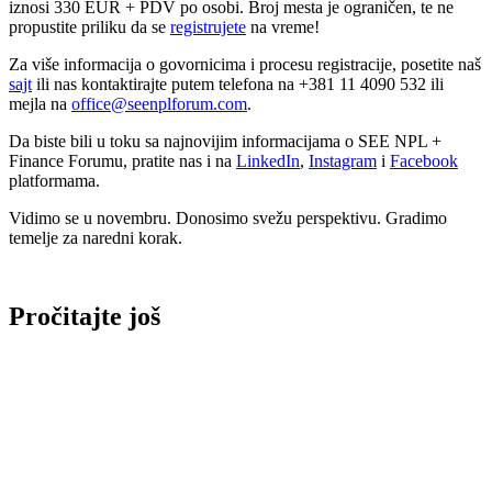
iznosi 330 EUR + PDV po osobi. Broj mesta je ograničen, te ne
propustite priliku da se
registrujete
na vreme!
Za više informacija o govornicima i procesu registracije, posetite naš
sajt
ili nas kontaktirajte putem telefona na +381 11 4090 532 ili
mejla na
office@seenplforum.com
.
Da biste bili u toku sa najnovijim informacijama o SEE NPL +
Finance Forumu, pratite nas i na
LinkedIn
,
Instagram
i
Facebook
platformama.
Vidimo se u novembru. Donosimo svežu perspektivu. Gradimo
temelje za naredni korak.
Pročitajte još