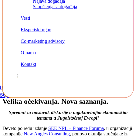
Najava događaja
Saopštenja sa događaja
Vesti
Ekspertski ugao
Co-marketing advisory
O nama
Kontakt
Kontakt
acebook-
Instagram
Linkedin
square
Velika očekivanja. Nova saznanja.
Spremni za nastavak diskusije o najaktuelnijim ekonomskim
temama u Jugoistočnoj Evropi?
Deveto po redu izdanje
SEE NPL + Finance Foruma
, u organizaciji
kompanije
New Angles Consulting
, ponovo okuplja stručnjake iz